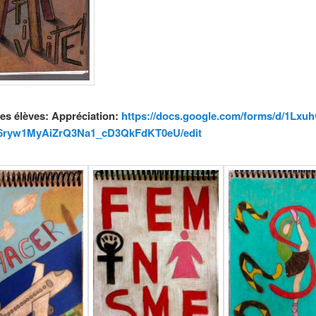
es élèves: Appréciation:
https://docs.google.com/forms/d/1Lxuh
6ryw1MyAiZrQ3Na1_cD3QkFdKT0eU/edit