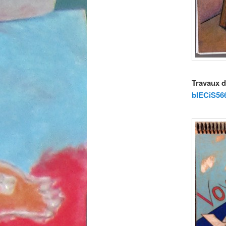
Travaux d
bIECiS56